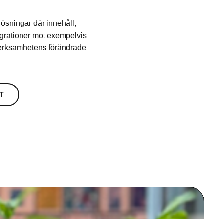
lösningar där innehåll,
egrationer mot exempelvis
verksamhetens förändrade
ET