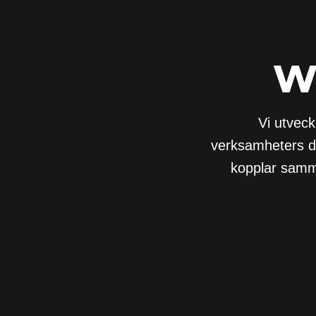
w
Vi utveck
verksamheters di
kopplar samma