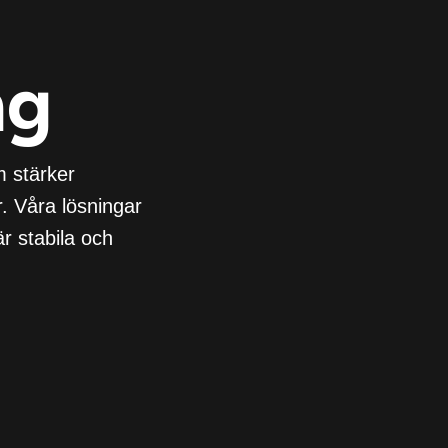
ng
m stärker
. Våra lösningar
r stabila och